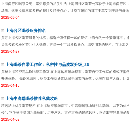
上海闵行区喝茶公寓，享受尊贵的品质生活 上海闵行区喝茶公寓位于上海市闵行区
场所。这里提供丰富多样的茶叶及精美点心，让您在繁忙的都市中享受到宁静与舒适的体验
2025-05-04
上海各区喝茶服务排名
探寻上海各区喝茶服务的优劣，精选推荐值得一试的茶馆 上海作为一个繁华都市，
提供各式各样的茶叶供人选择，更是一个可以放松身心、结交朋友的场所。在上海各区
2025-04-27
上海喝茶自带工作室：私密性与品质双升级_26
探秘上海私密高品质喝茶工作室 在上海这座繁华都市，喝茶自带工作室的模式正悄
升级体验。 先说私密性，这类工作室通常隐藏于城市的角落，远离喧嚣与人群。比如位
2025-04-15
上海中高端喝茶推荐私藏攻略
精选沪上优质喝茶场所 在上海这座繁华都市，中高端喝茶场所别具韵味。以下为你推
楼”，它坐落于豫园九曲桥畔，历史悠久。古色古香的建筑风格，营造出宁静典雅的氛围
2025-04-09