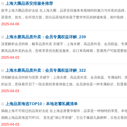
上海大圈品茶安排服务推荐
探寻上海大圈品茶好去处 在上海大圈，品茶安排服务有着独特的魅力与丰富的选择
茶需求。首先，在环境方面，部分品茶场所坐落于繁华市区的静谧角落，闹中取静，为
2025-04-06
上海水磨高品质外卖：会员专属权益详解_239
深度解析会员特权，畅享品质外卖 关键字：上海水磨、高品质外卖、会员权益、专属
磨高品质外卖的会员，您将享受优先配送服务。在订单高峰期，普通用户可能需要较长
2025-04-03
上海水磨高品质外卖：会员专属权益详解_322
详细解读会员特权与优势 关键字：上海水磨、高品质外卖、会员权益、专属福利、优
的会员，意味着开启了一段全新的美食体验之旅。会员身份是一种专属标识，彰显着您
2025-04-03
上海品茶海选TOP10：本地老饕私藏清单
揭秘上海不可错过的品茶好去处 在上海这座繁华都市，品茶是一种独特的享受。本
揭晓上海品茶海选TOP10。 首先是“湖心亭茶楼”，它位于豫园九曲桥畔，古色古香的建
2025-04-03