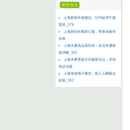
推荐资讯
上海新茶外卖微信：日均处理千级
需求_279
上海闵行区喝茶公寓，尊贵体验等
你来
上海水磨高品质外卖：会员专属权
益详解_322
上海水磨贵族宝贝最新论坛：本地
热议话题
上海海选场子微信：新人入圈验证
机制_162